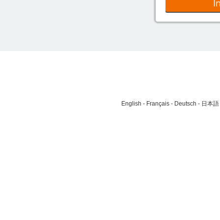
I
English
Français
Deutsch
日本語