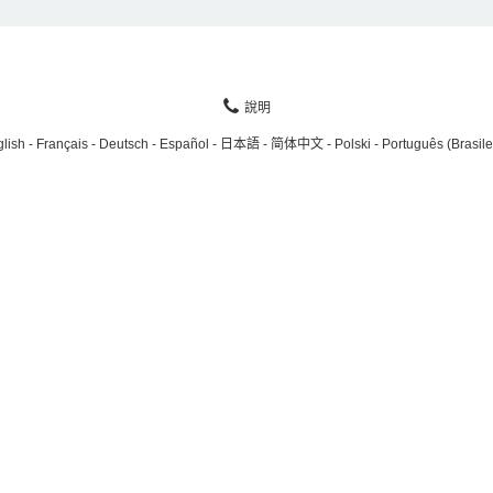
說明
lish
Français
Deutsch
Español
日本語
简体中文
Polski
Português (Brasile