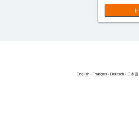
I
English
Français
Deutsch
日本語