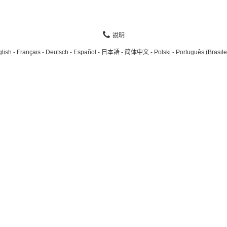
說明
lish
Français
Deutsch
Español
日本語
简体中文
Polski
Português (Brasile